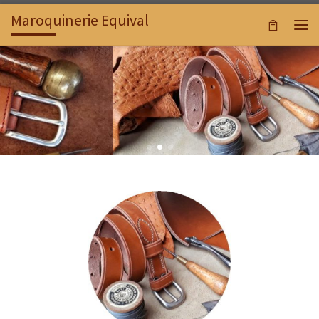
Maroquinerie Equival
Passer au contenu
Men