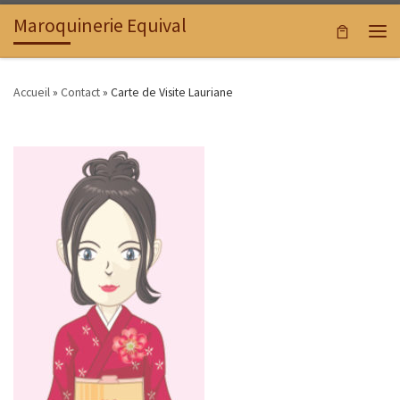
Maroquinerie Equival
Passer au contenu
Men
Accueil
»
Contact
»
Carte de Visite Lauriane