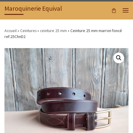
Maroquinerie Equival
Passer au contenu
Men
Accueil
»
Ceintures
»
ceinture 25 mm
»
Ceinture 25 mm marron foncé
ref:25ChnD2