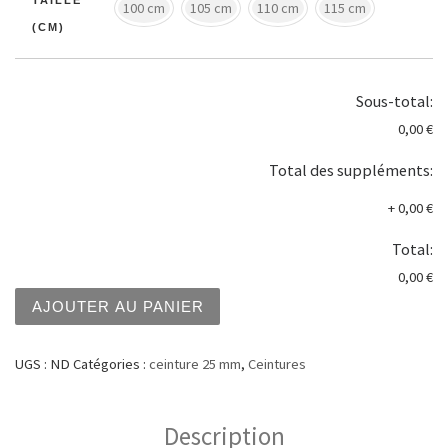
100 cm
105 cm
110 cm
115 cm
(CM)
Sous-total:
0,00 €
Total des suppléments:
+
0,00 €
Total:
0,00 €
quantité de Ceinture 25 mm marron foncé ref:25ChnD2
AJOUTER AU PANIER
UGS :
ND
Catégories :
ceinture 25 mm
,
Ceintures
Description