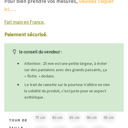
Pour bien prendre vos mesures,
veuillez cliquer
ici…..
Fait main en France.
Paiement sécurisé.
le conseil du vendeur :
Attention : 25 mm est une petite largeur, à éviter
sur des pantalons avec des grands passants, ça
« flotte » dedans.
Le trait de rainette sur le pourtour n’altère en rien
la solidité du produit, c’est juste pour un aspect
esthétique .
75 cm
80 cm
85 cm
90 cm
95 cm
TOUR DE
TAILLE