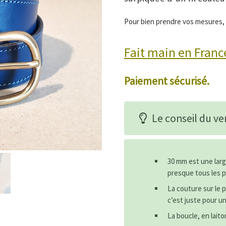
Pour bien prendre vos mesures,
Fait main en Franc
Paiement sécurisé.
Le conseil du ve
30 mm est une larg
presque tous les 
La couture sur le p
c’est juste pour u
La boucle, en laito