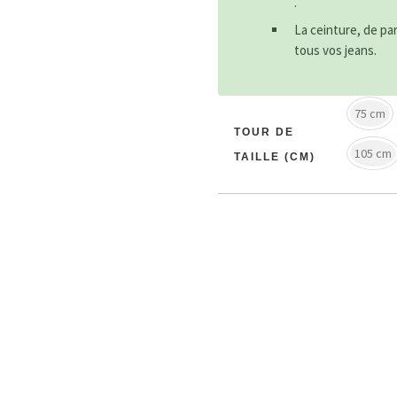
.
La ceinture, de pa
tous vos jeans.
75 cm
TOUR DE
105 cm
TAILLE (CM)