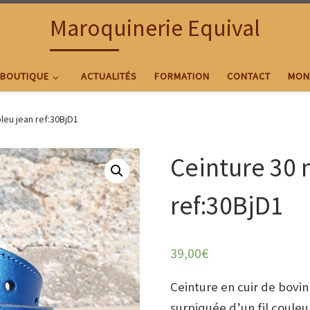
Maroquinerie Equival
BOUTIQUE
ACTUALITÉS
FORMATION
CONTACT
MON
leu jean ref:30BjD1
Ceinture 30
ref:30BjD1
39,00
€
Ceinture en cuir de bovin
surpiquée d’un fil coule