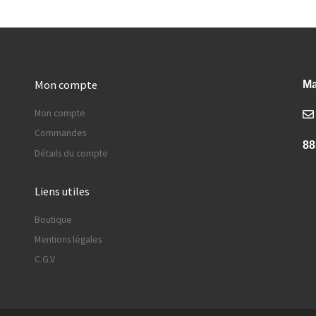
Mon compte
Ma
Mon compte
Commandes
88
Détails du compte
Liens utiles
Boutique
Mentions légales
C.G.V