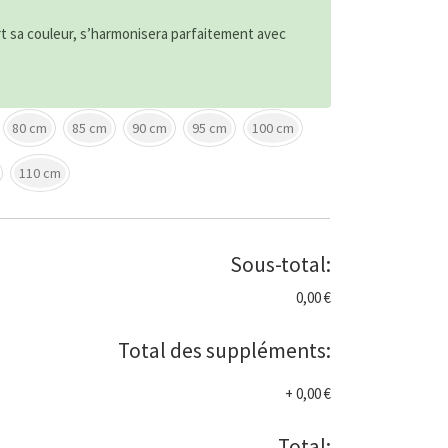
rt sa couleur, s’harmonisera parfaitement avec
80 cm
85 cm
90 cm
95 cm
100 cm
110 cm
Sous-total:
0,00 €
Total des suppléments:
+
0,00 €
Total: