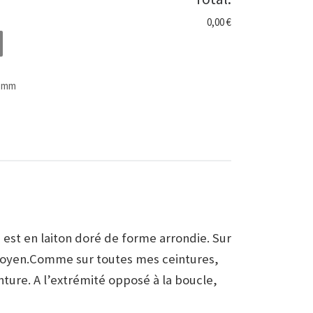
0,00 €
m bleu jean ref:30BjD1
0 mm
est en laiton doré de forme arrondie. Sur
u moyen.Comme sur toutes mes ceintures,
inture. A l’extrémité opposé à la boucle,