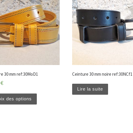
re 30 mm ref:30MoD1
Ceinture 30 mm noire ref:30NCf1
0
€
Lire la suite
ix des options