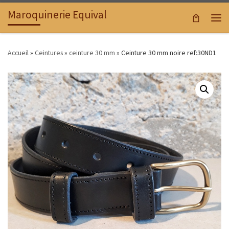
Maroquinerie Equival
Passer au contenu
Men
Accueil
»
Ceintures
»
ceinture 30 mm
»
Ceinture 30 mm noire ref:30ND1