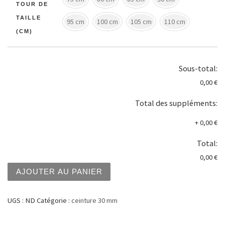
TOUR DE
TAILLE
95 cm
100 cm
105 cm
110 cm
(CM)
Sous-total:
0,00 €
Total des suppléments:
+
0,00 €
Total:
0,00 €
quantité de Ceinture 30 mm noire ref:30ND1
AJOUTER AU PANIER
UGS :
ND
Catégorie :
ceinture 30 mm