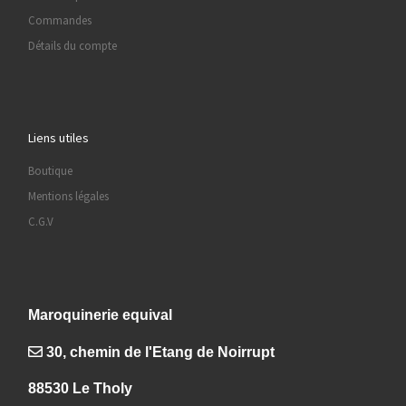
Commandes
Détails du compte
Liens utiles
Boutique
Mentions légales
C.G.V
Maroquinerie equival
30, chemin de l'Etang de Noirrupt
88530 Le Tholy