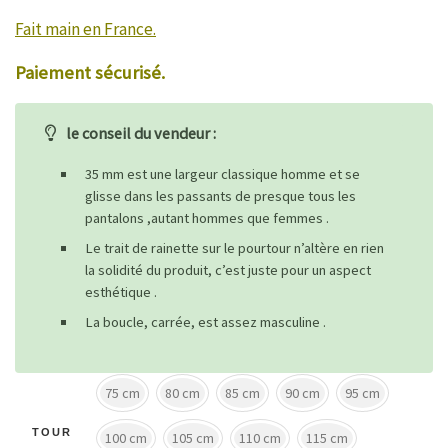
Fait main en France.
Paiement sécurisé.
le conseil du vendeur :
35 mm est une largeur classique homme et se
glisse dans les passants de presque tous les
pantalons ,autant hommes que femmes .
Le trait de rainette sur le pourtour n’altère en rien
la solidité du produit, c’est juste pour un aspect
esthétique .
La boucle, carrée, est assez masculine .
75 cm
80 cm
85 cm
90 cm
95 cm
TOUR
100 cm
105 cm
110 cm
115 cm