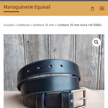
Maroquinerie Equival
Passer au contenu
Men
Accueil
»
Ceintures
»
ceinture 35 mm
»
Ceinture 35 mm noire ref:35ND1