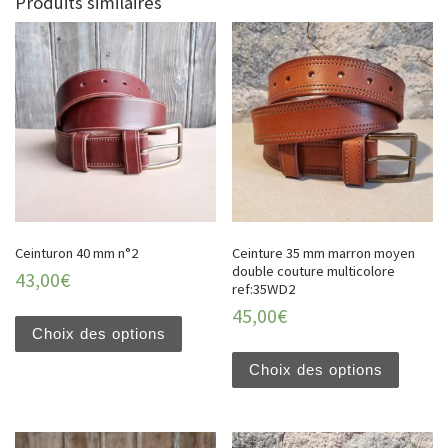
Produits similaires
Ceinturon 40 mm n°2
Ceinture 35 mm marron moyen
double couture multicolore
43,00
€
ref:35WD2
45,00
€
Choix des options
Choix des options