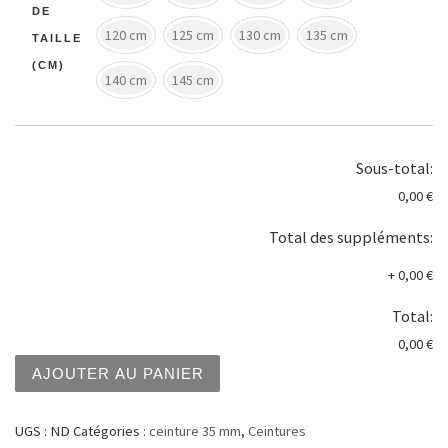
DE
120 cm
125 cm
130 cm
135 cm
TAILLE
(CM)
140 cm
145 cm
Sous-total:
0,00 €
Total des suppléments:
+
0,00 €
Total:
0,00 €
quantité de Ceinture 35 mm noire ref:35ND1
AJOUTER AU PANIER
UGS :
ND
Catégories :
ceinture 35 mm
,
Ceintures