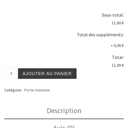
Sous-total:
11,00 €
Total des suppléments:
+
0,00 €
Total:
11,00 €
quantité de Bourse motif cheval n°2
AJOUTER AU PANIER
Catégorie :
Porte-monnaie
Description
Avis (0)