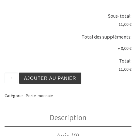
Sous-total:
11,00 €
Total des suppléments:
+
0,00 €
Total:
11,00 €
quantité de Bourse motif cheval n°1
AJOUTER AU PANIER
Catégorie :
Porte-monnaie
Description
Avis (0)