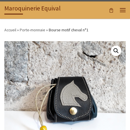
Maroquinerie Equival
Passer au contenu
Men
Accueil
»
Porte-monnaie
»
Bourse motif cheval n°1