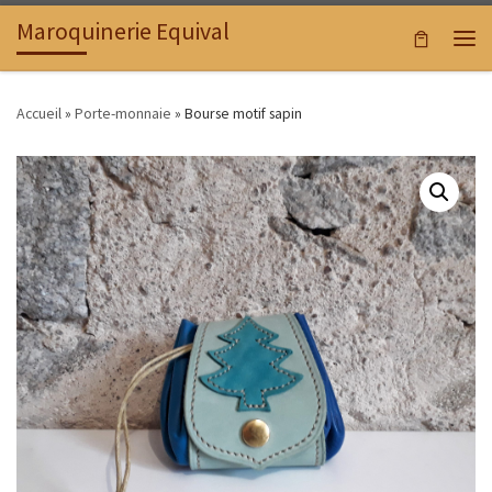
Maroquinerie Equival
Passer au contenu
Men
Accueil
»
Porte-monnaie
»
Bourse motif sapin